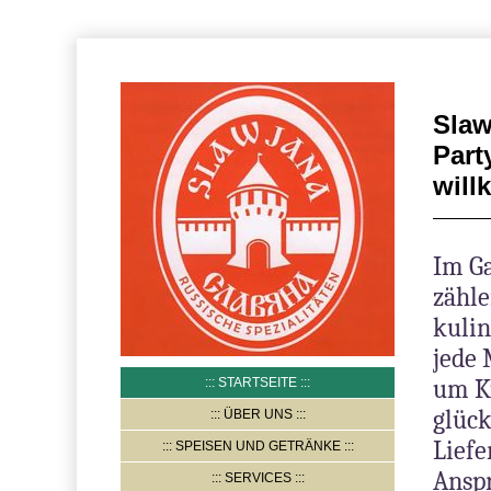
Slaw
Part
wil
Im G
zähle
kulin
jede
um K
STARTSEITE
glück
ÜBER UNS
Liefe
SPEISEN UND GETRÄNKE
Anspr
SERVICES